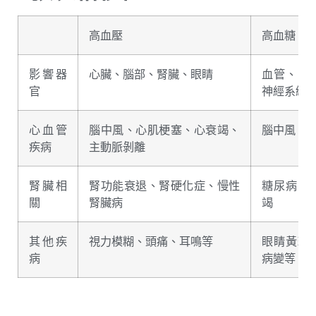
高血壓
高血糖
影響器
心臟、腦部、腎臟、眼睛
血管、腎
官
神經系統
心血管
腦中風、心肌梗塞、心衰竭、
腦中風、
疾病
主動脈剝離
腎臟相
腎功能衰退、腎硬化症、慢性
糖尿病腎
關
腎臟病
竭
其他疾
視力模糊、頭痛、耳鳴等
眼睛黃斑
病
病變等