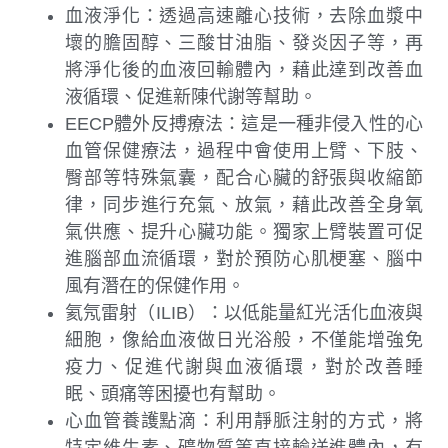
血液淨化：透過高速離心技術，去除血漿中
壞的膽固醇、三酸甘油脂、發炎因子等，再
將淨化後的血液回輸體內，藉此達到改善血
液循環、促進新陳代謝等幫助。
EECP體外反搏療法：這是一種非侵入性的心
血管保健療法，過程中會使用上臂、下肢、
臀部等特殊氣囊，配合心臟的舒張與收縮節
律，同步進行充氣、放氣，藉此改善全身氧
氣供應、提升心臟功能。獨家上臂裝置可促
進腦部血流循環，對於預防心肌梗塞、腦中
風有潛在的保健作用。
氦氖雷射（ILIB）：以低能量紅光活化血液與
細胞，像給血液做日光浴般，不僅能增強免
疫力、促進代謝與血液循環，對於改善睡
眠、頭痛等困擾也有幫助。
心血管養護點滴：利用靜脈注射的方式，將
特定維生素、礦物質等直接輸送進體內，有