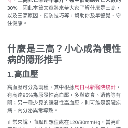
計
，
三高死亡率逐年攀升，甚至佔到總死亡人數約
30%
！因此本篇文章將來帶大家了解什麼是三高，
以及三高原因、預防技巧等，幫助你及早警覺、守
住健康。
什麼是三高？小心成為慢性
病的隱形推手
1.高血壓
高血壓可分為兩種，其中根據
烏日林新醫院統計
，
有高達95%為原發性高血壓，多與飲食、遺傳等有
關；另一種少見的繼發性高血壓，則可能是腎臟疾
病、內分泌異常導致。
正常來說，血壓理想值處在120/80mmHg，當高血