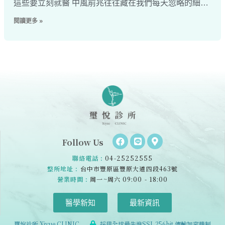
這些要立刻就醫 中風前兆往往藏在我們每天忽略的細節
裡，像是突然頭痛、看東西短暫模糊等。在我們診所的
閱讀更多 »
門診經驗中，常遇到許多患者或家屬在小中風發作時，
誤以
Follow Us
聯絡電話 :
04-25252555
整所地址 :
台中市豐原區豐原大道四段463號
營業時間 :
周一~周六 09:00 - 18:00
醫學新知
最新資訊
璽悅診所 Xiyue CLINIC
採用全球最先進SSL 256bit 傳輸加密機制