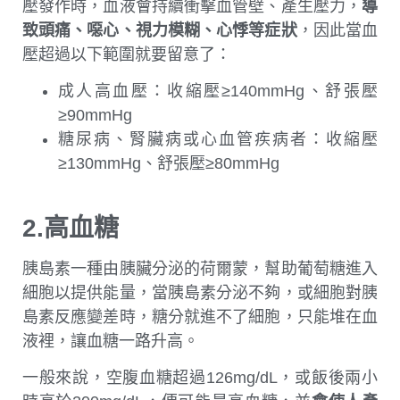
壓發作時，血液會持續衝擊血管壁、產生壓力，
導
致頭痛、噁心、視力模糊、心悸等症狀
，因此當血
壓超過以下範圍就要留意了：
成人高血壓：收縮壓≥140mmHg、舒張壓
≥90mmHg
糖尿病、腎臟病或心血管疾病者：收縮壓
≥130mmHg、舒張壓≥80mmHg
2.高血糖
胰島素一種由胰臟分泌的荷爾蒙，幫助葡萄糖進入
細胞以提供能量，當胰島素分泌不夠，或細胞對胰
島素反應變差時，糖分就進不了細胞，只能堆在血
液裡，讓血糖一路升高。
一般來說，空腹血糖超過126mg/dL，或飯後兩小