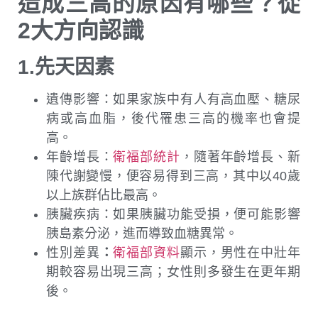
造成三高的原因有哪些？從
2大方向認識
1.先天因素
遺傳影響：如果家族中有人有高血壓、糖尿
病或高血脂，後代罹患三高的機率也會提
高。
年齡增長：
衛福部統計
，隨著年齡增長、新
陳代謝變慢，便容易得到三高，其中以40歲
以上族群佔比最高。
胰臟疾病：如果胰臟功能受損，便可能影響
胰島素分泌，進而導致血糖異常。
性別差異
：
衛福部資料
顯示，男性在中壯年
期較容易出現三高；女性則多發生在更年期
後。