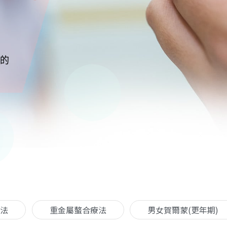
的
法
重金屬螯合療法
男女賀爾蒙(更年期)