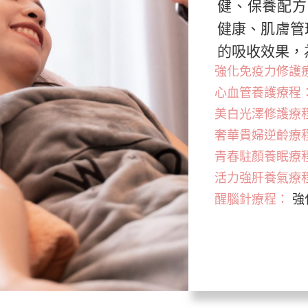
健、保養配方
健康、肌膚管
的吸收效果，
強化免疫力修護
心血管養護療程
美白光澤修護療
奢華貴婦逆齡療
青春駐顏養眠療
活力強肝養氣療
醒腦針療程：
強