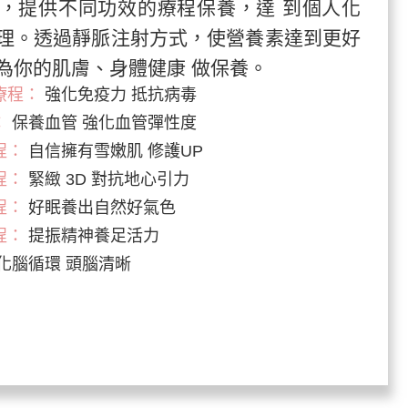
，提供不同功效的療程保養，達 到個人化
理。透過靜脈注射方式，使營養素達到更好
為你的肌膚、身體健康 做保養。
療程：
強化免疫力 抵抗病毒
：
保養血管 強化血管彈性度
程：
自信擁有雪嫩肌 修護UP
程：
緊緻 3D 對抗地心引力
程：
好眠養出自然好氣色
程：
提振精神養足活力
化腦循環 頭腦清晰