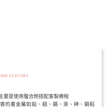
RSE FEATURES
主要是使用螯合劑搭配客製療程
害的重金屬如鉛、鋁、鎘、汞、砷、鎘稻