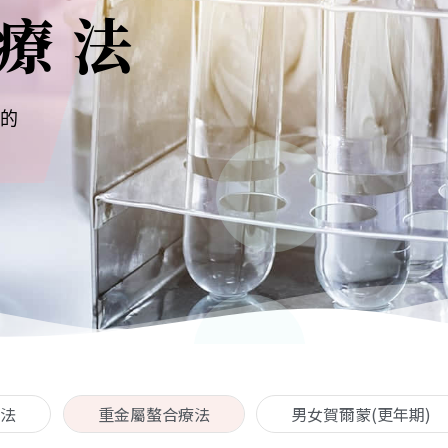
療法
的
法
重金屬螯合療法
男女賀爾蒙(更年期)