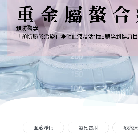
重金屬螯合
預防醫學
「預防勝於治療」淨化血液及活化細胞達到健康目
血液淨化
氦氖雷射
疼痛療