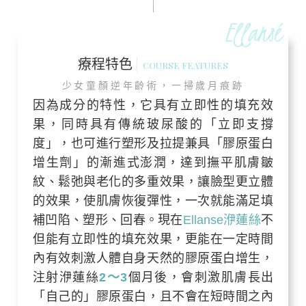
Ellansé
療程特色
COURSE FEATURES
少女童顏逆年齡術，一掃歲月痕跡
因為成分的特性，它具有立即性的填充效
果，同時具有傳統玻尿酸的「立即支撐
度」，也可進行塑形及拉提兼具「膠原蛋白
增生劑」的漸進式澎潤，達到撫平肌膚皺
紋、鬆弛與老化的多重效果，讓臉型更立體
的效果，使肌膚恢復彈性，一次就能滿足填
補凹陷、塑形、回春。現在
Ellanse洢蓮絲
不
但能有立即性的填充效果，更能在一定時間
內有效刺激人體自身天然的膠原蛋白增生，
注射洢蓮絲
2～3
個月後，會刺激肌膚長出
「自己的」膠原蛋白，且不會在短時間之內