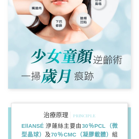
治療原理
PRINCIPLE
EllANSÉ
洢蓮絲主要由
30％PCL（微
型晶球）
及
70％CMC（凝膠載體）
組