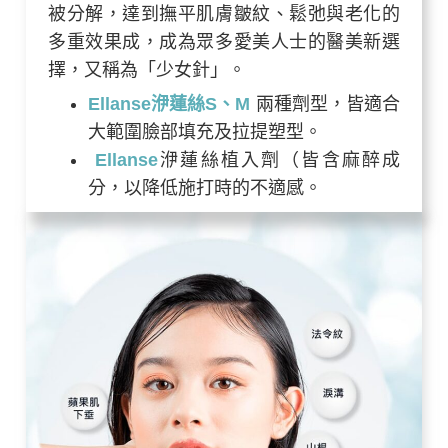
被分解，達到撫平肌膚皺紋、鬆弛與老化的
多重效果成，成為眾多愛美人士的醫美新選
擇，又稱為「少女針」。
Ellanse洢蓮絲S、M
兩種劑型，皆適合
大範圍臉部填充及拉提塑型。
Ellanse
洢蓮絲植入劑（皆含麻醉成
分，以降低施打時的不適感。