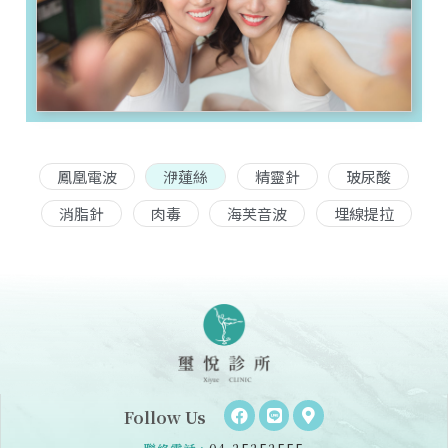
鳳凰電波
洢蓮絲
精靈針
玻尿酸
消脂針
肉毒
海芙音波
埋線提拉
Follow Us